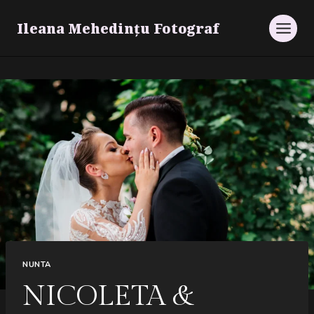
Skip
Ileana Mehedințu Fotograf
to
content
NUNTA
NICOLETA &