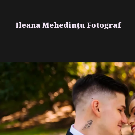
Skip
to
content
Ileana Mehedințu Fotograf