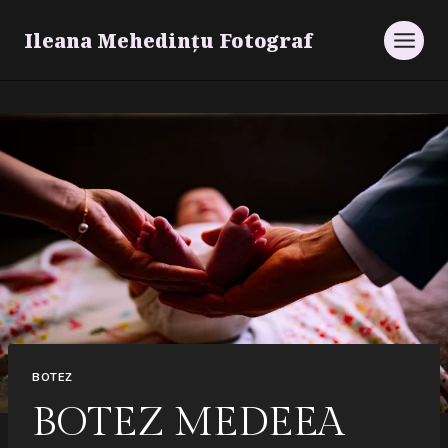
Skip
Ileana Mehedințu Fotograf
to
content
BOTEZ
BOTEZ MEDEEA