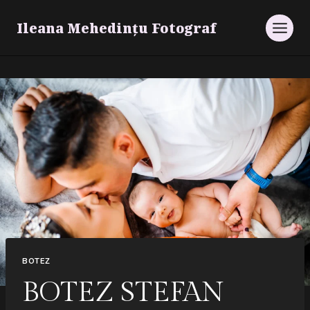
Skip
Ileana Mehedințu Fotograf
to
content
BOTEZ
BOTEZ STEFAN