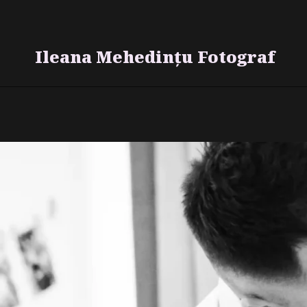
Skip
to
content
Ileana Mehedințu Fotograf