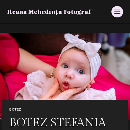
Skip
Ileana Mehedințu Fotograf
to
content
BOTEZ
BOTEZ STEFANIA